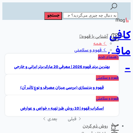
کافی
آشنایی با قهوه
همه
مافی
قهوه و سلامتی
راهنمای خرید
-
بهترین برند قهوه 2026 | معرفی 20 مارک برتر ایرانی و خارجی
قهوه و سلامتی
قهوه و بدنسازی (بررسی میزان مصرف و نوع تاثیر آن)
قهوه و سلامتی
اسکراب قهوه | 10 روش طرز تهیه + خواص و عوارض
قبلی
بعدی
روش دَم کردن