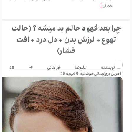
فشار)
چرا بعد قهوه حالم بد میشه ؟ (حالت
تهوع + لرزش بدن + دل درد + افت
فشار)
نویسنده
علیرضا فراهانی
28
آخرین بروزرسانی
دوشنبه, 9 فوریه 26