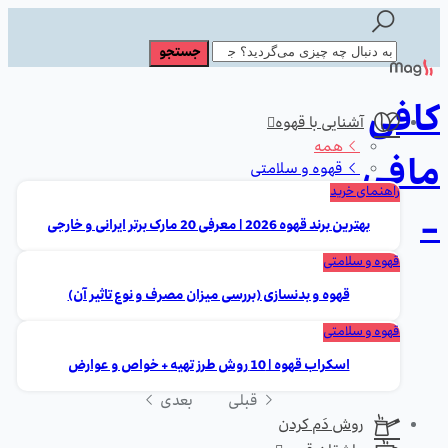
کافی
آشنایی با قهوه
همه
مافی
قهوه و سلامتی
راهنمای خرید
-
بهترین برند قهوه 2026 | معرفی 20 مارک برتر ایرانی و خارجی
قهوه و سلامتی
قهوه و بدنسازی (بررسی میزان مصرف و نوع تاثیر آن)
قهوه و سلامتی
اسکراب قهوه | 10 روش طرز تهیه + خواص و عوارض
قبلی
بعدی
روش دَم کردن