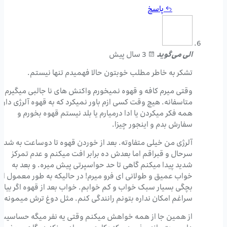
پاسخ
الی
می‌گوید
3 سال پیش
تشکر به خاطر مطلب خوبتون حالا فهمیدم تنها نیستم.
وقتی میرم کافه و قهوه نمیخورم واکنش های نا جالبی میگیرم
متاسفانه. هیچ وقت کسی ازم باور نمیکرد که به قهوه آلرژی دارم
همه فکر میکردن یا ادا درمیارم یا بلد نیستم قهوه بخورم و
سفارش بدم و اینجور چیزا.
آلرژی من خیلی متفاوته. بعد از خوردن قهوه تا دوساعت به شد
سرحال و قبراقم اما بعدش ده برابر افت میکنم و عدم تمرکز
شدید پیدا میکنم گاهی تا حد حواسپرتی پیش میره. و بعد به
خواب عمیق و طولانی ای فرو میرم! در حالیکه به طور معمول از
بچگی بسیار سبک خواب و کم خوابم. خواب بعد از قهوه اگر بیاد
سراغم امکان نداره بتونم رانندگی کنم. مثل دوغ ترش میمونه.
از همین جا از همه خواهش میکنم وقتی یه نفر میگه حساسیت