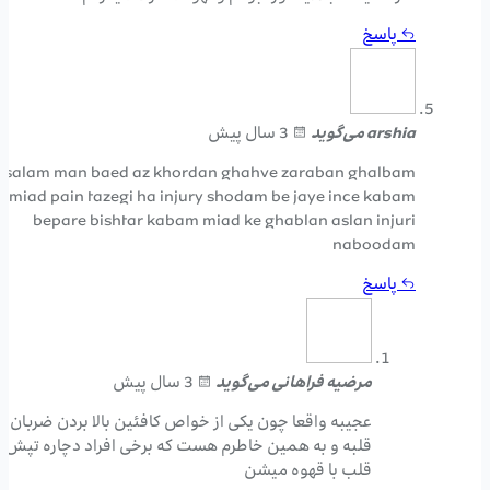
پاسخ
arshia
می‌گوید
3 سال پیش
salam man baed az khordan ghahve zaraban ghalbam
miad pain tazegi ha injury shodam be jaye ince kabam
bepare bishtar kabam miad ke ghablan aslan injuri
naboodam
پاسخ
مرضیه فراهانی
می‌گوید
3 سال پیش
عجیبه واقعا چون یکی از خواص کافئین بالا بردن ضربان
قلبه و به همین خاطرم هست که برخی افراد دچاره تپش
قلب با قهوه میشن