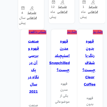
12
1
علیرضا
علیرضا
ماه
ماه
فراهانی
فراهانی
4
علیرضا
پیش
پیش
سال
فراهانی
پیش
اخبار روز
اخبار روز
آشنایی با قهوه
قهوه
قهوه
صنعت
بدون
مدرن
قهوه و
رنگ یا
اسنپچیلد
بررسی
شفاف
Snapchilled
آن در
چیست؟
چیست؟
یک
Clear
نگاه در
قهوه
Coffee
سال
مدرن
2021
یکی از
قهوه
موضوعاتی
بدون
صنعت