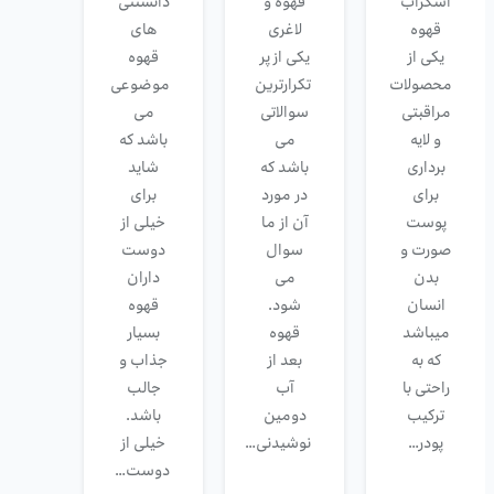
اسکراب
قهوه و
دانستنی
قهوه
لاغری
های
یکی از
یکی از پر
قهوه
محصولات
تکرارترین
موضوعی
مراقبتی
سوالاتی
می
و لایه
می
باشد که
برداری
باشد که
شاید
برای
در مورد
برای
پوست
آن از ما
خیلی از
صورت و
سوال
دوست
بدن
می
داران
انسان
شود.
قهوه
میباشد
قهوه
بسیار
که به
بعد از
جذاب و
راحتی با
آب
جالب
ترکیب
دومین
باشد.
پودر…
نوشیدنی…
خیلی از
دوست…