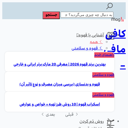
کافی
آشنایی با قهوه
همه
مافی
قهوه و سلامتی
راهنمای خرید
-
بهترین برند قهوه 2026 | معرفی 20 مارک برتر ایرانی و خارجی
قهوه و سلامتی
قهوه و بدنسازی (بررسی میزان مصرف و نوع تاثیر آن)
قهوه و سلامتی
اسکراب قهوه | 10 روش طرز تهیه + خواص و عوارض
قبلی
بعدی
روش دَم کردن