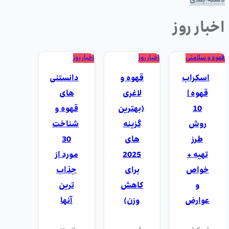
دسته بندی
اخبار روز
قهوه و سلامتی
اخبار روز
اخبار روز
اسکراب
قهوه و
دانستنی
قهوه |
لاغری
های
10
(بهترین
قهوه و
روش
گزینه
شناخت
طرز
های
30
تهیه +
2025
مورد از
خواص
برای
جذاب
و
کاهش
ترین
عوارض
وزن)
آنها