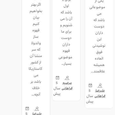
یکی از
اگر بهتر
اول
موضوعاتی
بخواهیم
باشد که
می
بیان
آن را می
باشد که
کنیم
شنویم و
دوست
قهوه
برای ما
داران
ساز
دوست
این
واندولا
داران
نوشیدنی
که سر
قهوه
فوق
منشا آن
موضوعی
العاده
از کشور
بسیار…
همیشه
کاستاریکا
علاقمند…
می
باشد بر
5
مرضیه
خلاف
سال
فراهانی
5
علیرضا
پیش
آنچه…
سال
فراهانی
پیش
5
علیرضا