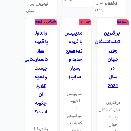
سال
فراهانی
سال
فراهانی
پیش
پیش
اخبار روز
اخبار روز
آشنایی با قهوه
بزرگترین
مدیتیشن
واندولا
تولیدکنندگان
با قهوه
یا قهوه
چای
(موضوع
ساز
جهان
جدید و
کاستاریکایی
در
بسیار
چیست
سال
جذاب)
و نحوه
2021
کار با
مدیتیشن
آن
با قهوه
بزرگترین
چگونه
؟!!
تولیدکنندگان
است؟
موضوعی
چای در
که شاید
جهان
واندولا یا
برای با