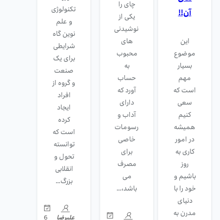
چای را
تکنولوژی
آن!!
یکی از
و علم
نوشیدنی
نوین گاه
این
های
شرایطی
موضوع
محبوب
برای یک
بسیار
به
صنعت
مهم
حساب
و گروه از
است که
آورد که
افراد
سعی
دارای
ایجاد
کنیم
آداب و
کرده
همیشه
رسومات
است که
در امور
خاصی
توانسته
کاری به
برای
تحول و
روز
مصرف
انقلابی
باشیم و
می
بزرگ…
خود را با
باشد،…
دنیای
مدرن به
6
علیرضا