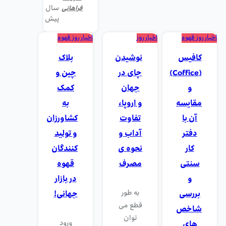
سال
فراهانی
پیش
اخبار روز قهوه
اخبار روز
اخبار روز قهوه
کافیس
نوشیدن
بلاک
(Coffice)
چای در
چین و
و
جهان
کمک
مقایسه
و اروپا،
به
آن با
تفاوت
کشاورزان
دفتر
آداب و
و تولید
کار
نحوه ی
کنندگان
سنتی
مصرف
قهوه
و
در بازار
به طور
بررسی
جهانی!
قطع می
شاخص
توان
ورود
های