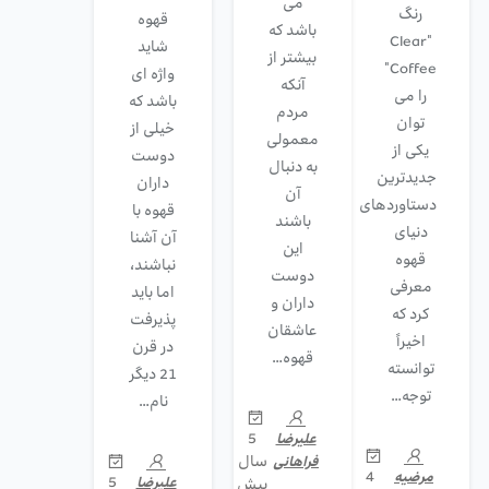
می
رنگ
قهوه
باشد که
"Clear
شاید
بیشتر از
Coffee"
واژه ای
آنکه
را می
باشد که
مردم
توان
خیلی از
معمولی
یکی از
دوست
به دنبال
جدیدترین
داران
آن
دستاوردهای
قهوه با
باشند
دنیای
آن آشنا
این
قهوه
نباشند،
دوست
معرفی
اما باید
داران و
کرد که
پذیرفت
عاشقان
اخیراً
در قرن
قهوه…
توانسته
21 دیگر
توجه…
نام…
5
علیرضا
سال
فراهانی
4
مرضیه
5
علیرضا
پیش