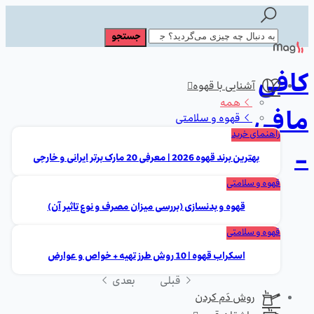
کافی
آشنایی با قهوه
همه
مافی
قهوه و سلامتی
راهنمای خرید
-
بهترین برند قهوه 2026 | معرفی 20 مارک برتر ایرانی و خارجی
قهوه و سلامتی
قهوه و بدنسازی (بررسی میزان مصرف و نوع تاثیر آن)
قهوه و سلامتی
اسکراب قهوه | 10 روش طرز تهیه + خواص و عوارض
قبلی
بعدی
روش دَم کردن