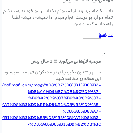
الهه
می‌گوید
4 سال پیش
بادستگاه اسپرسو ساز نمیتونم یک اسپرسو خوب درست کنم
تمام موارد رو درست انجام میدم اما نمیشه ، میشه لطفا
راهنماییم کنید ممنون
پاسخ
مرضیه فراهانی
می‌گوید
3 سال پیش
سلام وقتتون بخیر، برای درست کردن قهوه با اسپرسوساز
این مقاله رو مطالعه کنید
s://cafimafi.com/mag/%D8%B7%D8%B1%D8%B2-
%D8%AA%D9%87%DB%8C%D9%87-
%D9%82%D9%87%D9%88%D9%87-
8%A7%D8%B3%D9%BE%D8%B1%D8%B3%D9%88-
%D8%A8%D8%A7-
8%B1%D8%B3%D9%88%D8%B3%D8%A7%D8%B2-
%D8%A8%D8%B1%D9%82%DB%8C/