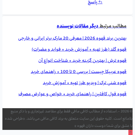
پاسخ
مطالب مرتبط
دیگر مقالات نویسنده
بهترین برند قهوه 2026 | معرفی 20 مارک برتر ایرانی و خارجی
قهوه گلد (طرز تهیه + آموزش خرید + فواید و مضرات)
قهوه ترش | بهترین گزینه خرید + شناخت انواع آن
قهوه عربیکا چیست | بررسی 0 تا 100 + راهنمای خرید
قهوه شنی ترک | ویدیو طرز تهیه + آموزش خرید
قهوه فول کافئین | راهنمای خرید + خواص و عوارض مصرف
© 2026 -.استفاده از مطالب کافی مافی فقط برای مقاصد غیرتجاری و با ذکر منبع
بلامانع است. کلیه حقوق این سایت متعلق به برند کافی مافی می‌باشد. «طراحی شده
با عشق برای شما دوست داران قهوه »