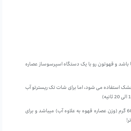
 پودر قهوه یکسان در نظر گرفته شده است یعنی اگر پودر شما 100 درصد روبوستا باشد و قهوتون رو با یک دستگاه اسپرسوساز عصاره
 خشک استفاده می شود، اما برای شات تک ریسترتو آب
اگر اسپرسو شما دوبل باشد در حدود از 15 گرم پودر قهوه استفاده خواهید کرد و حجم عصاره خروجی اسپرسو شما 60 گرم (وزن عصاره قهوه به علاوه آب) میباشد و برای