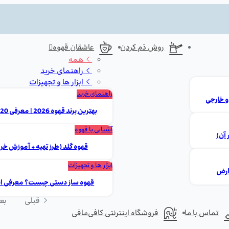
روش دَم کردن
عاشقان قهوه
همه
راهنمای خرید
ابزار ها و تجهیزات
راهنمای خرید
بهترین برند قهوه 2026 | معرفی 20 مارک برتر ایرانی و خارجی
آشنایی با قهوه
 آن)
قهوه گلد (طرز تهیه + آموزش خر
ابزار ها و تجهیزات
قهوه ساز دستی چیست؟ معرفی انوا
قبلی
بع
تماس با ما
فروشگاه اینترنتی کافی‌مافی