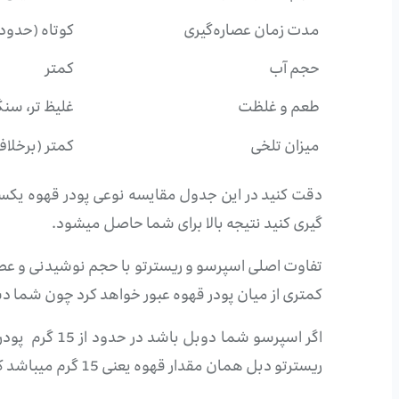
مدت زمان عصاره‌گیری
کوتاه‌ (حدود ۱۵–۲۰ ثانیه
حجم آب
کمتر
طعم و غلظت
غلیظ تر، سنگ
میزان تلخی
کمتر (برخلاف
گیری کنید نتیجه بالا برای شما حاصل میشود.
تفاوت اصلی اسپرسو و ریسترتو با حجم نوشیدنی و عصا
کمتری از میان پودر قهوه عبور خواهد کرد چون شما دستگاه اسپ
ریسترتو دبل همان مقدار قهوه یعنی 15 گرم میباشد که خروجی آن 30 گرم خواهد بود پس یعنی شات غلیظ تر اما شیرین تر!