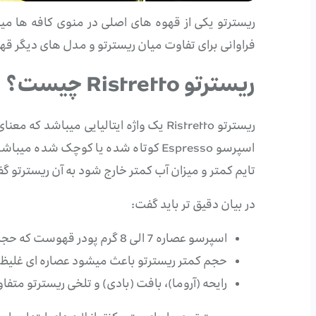
ریسترتو یکی از قهوه های اصلی در منوی کافه ها می
فراوانی برای تفاوت میان ریسترتو و مدل های دیگر قهوه
ریسترتو Ristretto چیست؟
ریسترتو Ristretto یک واژه ایتالیایی 
اسپرسو Espresso کوتاه شده یا کوچک
تایم کمتر و میزان آب کمتر خارج شود به آن ریسترتو گ
در بیان دقیق تر باید گفت:
اسپرسو عصاره 7 الی 8 گرم پودر قهوست که حجم آن 25 تا 30 میلی لیتری میباشد و ریسترتو عصاره 7 الی 8 گرم پودر قهوست با حجم کمتر در حدود 15 الی 20 میلی لیتر.
حجم کمتر ریسترتو باعث میشود عصاره ای غلیظ‌تر
رایحه (آروما)، بافت (بادی) و تلخی ریسترتو متف