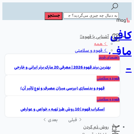
کافی
آشنایی با قهوه
همه
مافی
قهوه و سلامتی
راهنمای خرید
-
بهترین برند قهوه 2026 | معرفی 20 مارک برتر ایرانی و خارجی
قهوه و سلامتی
قهوه و بدنسازی (بررسی میزان مصرف و نوع تاثیر آن)
قهوه و سلامتی
اسکراب قهوه | 10 روش طرز تهیه + خواص و عوارض
قبلی
بعدی
روش دَم کردن