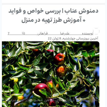
دمنوش عناب | بررسی خواص و فواید
+ آموزش طرز تهیه در منزل
نویسنده
علیرضا فراهانی
7
آخرین بروزرسانی
چهارشنبه, 8 ژوئن 22
دمنوش عناب از چای های گیاهی محبوب در بین مردم