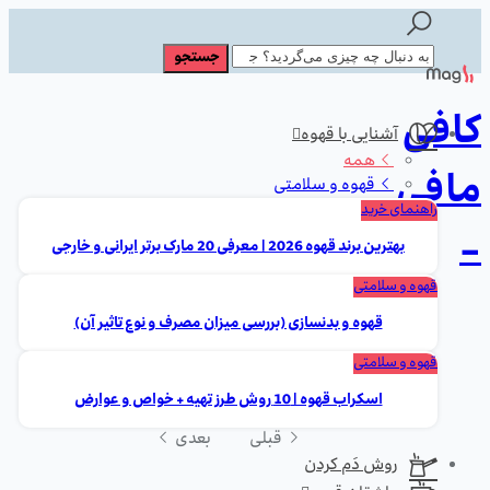
کافی
آشنایی با قهوه
همه
مافی
قهوه و سلامتی
راهنمای خرید
-
بهترین برند قهوه 2026 | معرفی 20 مارک برتر ایرانی و خارجی
قهوه و سلامتی
قهوه و بدنسازی (بررسی میزان مصرف و نوع تاثیر آن)
قهوه و سلامتی
اسکراب قهوه | 10 روش طرز تهیه + خواص و عوارض
قبلی
بعدی
روش دَم کردن