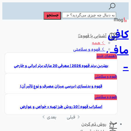
کافی
آشنایی با قهوه
همه
مافی
قهوه و سلامتی
راهنمای خرید
-
بهترین برند قهوه 2026 | معرفی 20 مارک برتر ایرانی و خارجی
قهوه و سلامتی
قهوه و بدنسازی (بررسی میزان مصرف و نوع تاثیر آن)
قهوه و سلامتی
اسکراب قهوه | 10 روش طرز تهیه + خواص و عوارض
قبلی
بعدی
روش دَم کردن