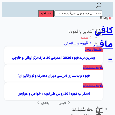
کافی
آشنایی با قهوه
همه
مافی
قهوه و سلامتی
راهنمای خرید
-
بهترین برند قهوه 2026 | معرفی 20 مارک برتر ایرانی و خارجی
قهوه و سلامتی
قهوه و بدنسازی (بررسی میزان مصرف و نوع تاثیر آن)
قهوه و سلامتی
اسکراب قهوه | 10 روش طرز تهیه + خواص و عوارض
قبلی
بعدی
روش دَم کردن