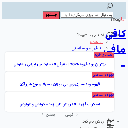
کافی
آشنایی با قهوه
همه
مافی
قهوه و سلامتی
راهنمای خرید
-
بهترین برند قهوه 2026 | معرفی 20 مارک برتر ایرانی و خارجی
قهوه و سلامتی
قهوه و بدنسازی (بررسی میزان مصرف و نوع تاثیر آن)
قهوه و سلامتی
اسکراب قهوه | 10 روش طرز تهیه + خواص و عوارض
قبلی
بعدی
روش دَم کردن