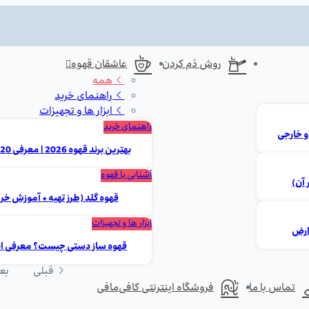
روش دَم کردن
عاشقان قهوه
همه
راهنمای خرید
ابزار ها و تجهیزات
راهنمای خرید
بهترین برند قهوه 2026 | معرفی 20 مارک برتر ایرانی و خارجی
آشنایی با قهوه
 آن)
قهوه گلد (طرز تهیه + آموزش خر
ابزار ها و تجهیزات
قهوه ساز دستی چیست؟ معرفی انوا
قبلی
بع
تماس با ما
فروشگاه اینترنتی کافی‌مافی