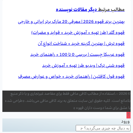
مطالب مرتبط
دیگر مقالات نویسنده
بهترین برند قهوه 2026 | معرفی 20 مارک برتر ایرانی و خارجی
قهوه گلد (طرز تهیه + آموزش خرید + فواید و مضرات)
قهوه ترش | بهترین گزینه خرید + شناخت انواع آن
قهوه عربیکا چیست | بررسی 0 تا 100 + راهنمای خرید
قهوه شنی ترک | ویدیو طرز تهیه + آموزش خرید
قهوه فول کافئین | راهنمای خرید + خواص و عوارض مصرف
© 2026 -.استفاده از مطالب کافی مافی فقط برای مقاصد غیرتجاری و با ذکر منبع
بلامانع است. کلیه حقوق این سایت متعلق به برند کافی مافی می‌باشد. «طراحی شده
با عشق برای شما دوست داران قهوه »
ورود