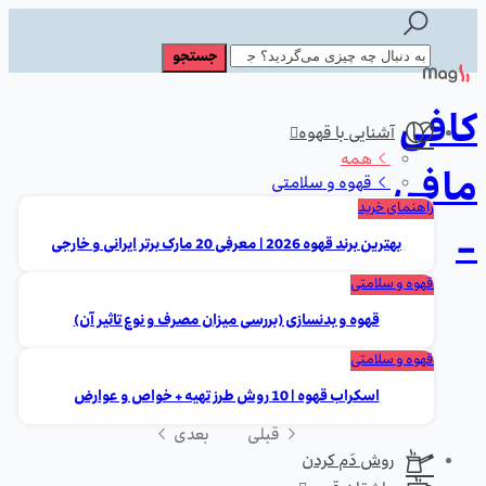
کافی
آشنایی با قهوه
همه
مافی
قهوه و سلامتی
راهنمای خرید
-
بهترین برند قهوه 2026 | معرفی 20 مارک برتر ایرانی و خارجی
قهوه و سلامتی
قهوه و بدنسازی (بررسی میزان مصرف و نوع تاثیر آن)
قهوه و سلامتی
اسکراب قهوه | 10 روش طرز تهیه + خواص و عوارض
قبلی
بعدی
روش دَم کردن