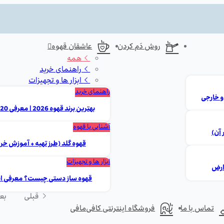
روش دَم کردن
عاشقان قهوه
همه
راهنمای خرید
ابزار ها و تجهیزات
راهنمای خرید
بهترین برند قهوه 2026 | معرفی 20 مارک برتر ایرانی و خارجی
آشنایی با قهوه
 آن)
قهوه گلد (طرز تهیه + آموزش خر
ابزار ها و تجهیزات
قهوه ساز دستی چیست؟ معرفی انوا
قبلی
بع
تماس با ما
فروشگاه اینترنتی کافی‌مافی