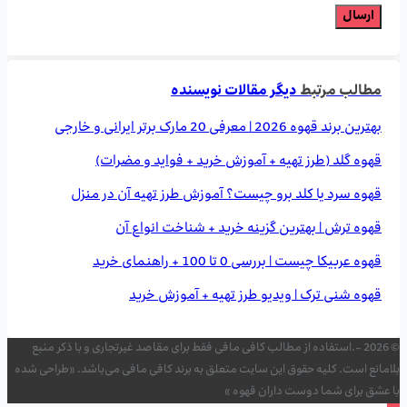
مطالب مرتبط
دیگر مقالات نویسنده
بهترین برند قهوه 2026 | معرفی 20 مارک برتر ایرانی و خارجی
قهوه گلد (طرز تهیه + آموزش خرید + فواید و مضرات)
قهوه سرد یا کلد برو چیست؟ آموزش طرز تهیه آن در منزل
قهوه ترش | بهترین گزینه خرید + شناخت انواع آن
قهوه عربیکا چیست | بررسی 0 تا 100 + راهنمای خرید
قهوه شنی ترک | ویدیو طرز تهیه + آموزش خرید
© 2026 -.استفاده از مطالب کافی مافی فقط برای مقاصد غیرتجاری و با ذکر منبع
بلامانع است. کلیه حقوق این سایت متعلق به برند کافی مافی می‌باشد. «طراحی شده
با عشق برای شما دوست داران قهوه »