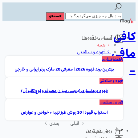
کافی
آشنایی با قهوه
همه
مافی
قهوه و سلامتی
راهنمای خرید
-
بهترین برند قهوه 2026 | معرفی 20 مارک برتر ایرانی و خارجی
قهوه و سلامتی
قهوه و بدنسازی (بررسی میزان مصرف و نوع تاثیر آن)
قهوه و سلامتی
اسکراب قهوه | 10 روش طرز تهیه + خواص و عوارض
قبلی
بعدی
روش دَم کردن