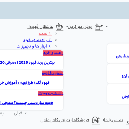
روش دَم کردن
عاشقان قهوه
همه
راهنمای خرید
ابزار ها و تجهیزات
راهنمای خرید
بهترین برند قهوه 2026 | معرفی 20 مارک برتر ایرانی و خارجی
آشنایی با قهوه
 آن)
قهوه گلد (طرز تهیه + آموزش خر
ابزار ها و تجهیزات
قهوه ساز دستی چیست؟ معرفی انوا
قبلی
بع
تماس با ما
فروشگاه اینترنتی کافی‌مافی