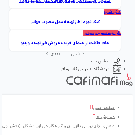
اسموتی چیست؟ طرز تهیه حرفه ای 5 مدل محبوب جهان
کافی شاپ
کیک قهوه | طرز تهیه 4 مدل محبوب جهانی
طرز تهیه دسر و نوشیدنی
هات چاکلت | راهنمای خرید + 4 روش طرز تهیه با ویدیو
قبلی
بعدی
تماس با ما
فروشگاه اینترنتی کافی‌مافی
صفحه اصلی
دمنوش ها
طعم بد چای بررسی دلایل آن و 7 راهکار حل این مشکل! (بخش اول)