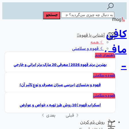
کافی
آشنایی با قهوه
همه
مافی
قهوه و سلامتی
راهنمای خرید
-
بهترین برند قهوه 2026 | معرفی 20 مارک برتر ایرانی و خارجی
قهوه و سلامتی
قهوه و بدنسازی (بررسی میزان مصرف و نوع تاثیر آن)
قهوه و سلامتی
اسکراب قهوه | 10 روش طرز تهیه + خواص و عوارض
قبلی
بعدی
روش دَم کردن