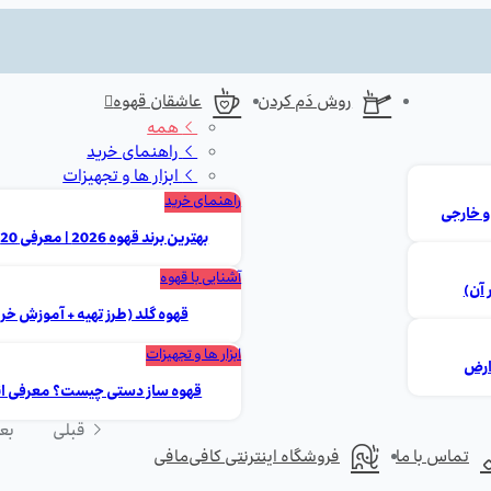
روش دَم کردن
عاشقان قهوه
همه
راهنمای خرید
ابزار ها و تجهیزات
راهنمای خرید
بهترین برند قهوه 2026 | معرفی 20 مارک برتر ایرانی و خارجی
آشنایی با قهوه
 آن)
قهوه گلد (طرز تهیه + آموزش خر
ابزار ها و تجهیزات
قهوه ساز دستی چیست؟ معرفی انوا
قبلی
بع
تماس با ما
فروشگاه اینترنتی کافی‌مافی