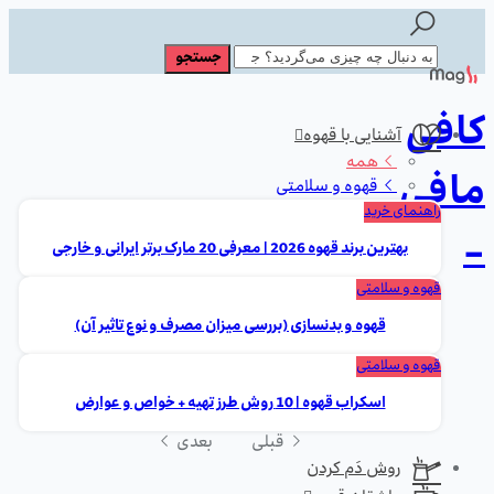
کافی
آشنایی با قهوه
همه
مافی
قهوه و سلامتی
راهنمای خرید
-
بهترین برند قهوه 2026 | معرفی 20 مارک برتر ایرانی و خارجی
قهوه و سلامتی
قهوه و بدنسازی (بررسی میزان مصرف و نوع تاثیر آن)
قهوه و سلامتی
اسکراب قهوه | 10 روش طرز تهیه + خواص و عوارض
قبلی
بعدی
روش دَم کردن