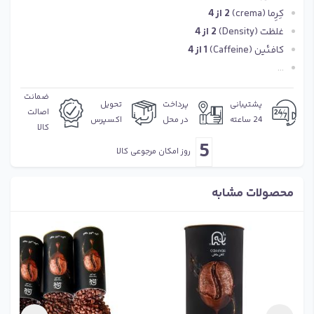
کِرِما (crema)
2 از 4
غلظت (Density)
2 از 4
کافئین (Caffeine)
1 از 4
...
ضمانت
پشتیبانی
پرداخت
تحویل
اصالت
24 ساعته
در محل
اکسپرس
کالا
5
روز امکان مرجوعی کالا
محصولات مشابه