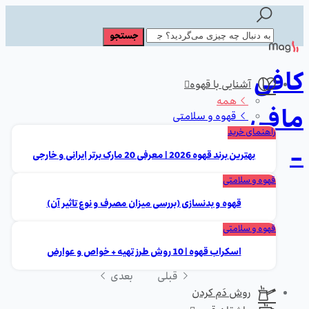
کافی
آشنایی با قهوه
همه
مافی
قهوه و سلامتی
راهنمای خرید
-
بهترین برند قهوه 2026 | معرفی 20 مارک برتر ایرانی و خارجی
قهوه و سلامتی
قهوه و بدنسازی (بررسی میزان مصرف و نوع تاثیر آن)
قهوه و سلامتی
اسکراب قهوه | 10 روش طرز تهیه + خواص و عوارض
قبلی
بعدی
روش دَم کردن