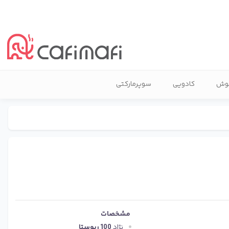
نوش
کادویی
سوپرمارکتی
مشخصات
نژاد
100 ربوستا