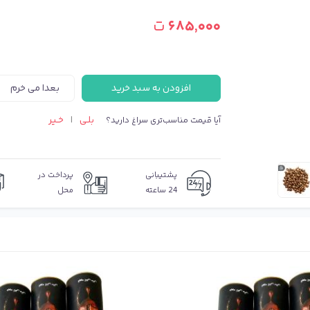
۶۸۵٬۰۰۰
ت
افزودن به سبد خرید
بعدا می خرم
بلـی
خـیر
آیا قیمت مناسب‌تری سراغ دارید؟
|
پشتیبانی
پرداخت در
24 ساعته
محل