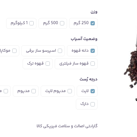
وزن
250 گرم
500 گرم
1 کیلوگرم
وضعیت آسیاب
دانه قهوه
اسپرسو ساز برقی
موکاپا
قهوه ساز فیلتری
قهوه ترک
درجه رُست
لایت
مدیوم لایت
مدیوم
م
دارک
گارانتی اصالت و سلامت فیزیکی کالا