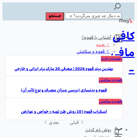
کافی
آشنایی با قهوه
همه
مافی
قهوه و سلامتی
راهنمای خرید
-
بهترین برند قهوه 2026 | معرفی 20 مارک برتر ایرانی و خارجی
قهوه و سلامتی
قهوه و بدنسازی (بررسی میزان مصرف و نوع تاثیر آن)
قهوه و سلامتی
اسکراب قهوه | 10 روش طرز تهیه + خواص و عوارض
قبلی
بعدی
روش دَم کردن