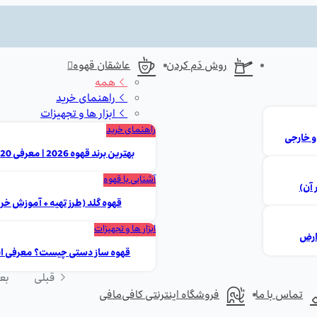
روش دَم کردن
عاشقان قهوه
همه
راهنمای خرید
ابزار ها و تجهیزات
راهنمای خرید
بهترین برند قهوه 2026 | معرفی 20 مارک برتر ایرانی و خارجی
آشنایی با قهوه
 آن)
قهوه گلد (طرز تهیه + آموزش خر
ابزار ها و تجهیزات
قهوه ساز دستی چیست؟ معرفی انوا
قبلی
بع
تماس با ما
فروشگاه اینترنتی کافی‌مافی