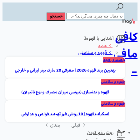
کافی
آشنایی با قهوه
همه
مافی
قهوه و سلامتی
راهنمای خرید
-
بهترین برند قهوه 2026 | معرفی 20 مارک برتر ایرانی و خارجی
قهوه و سلامتی
قهوه و بدنسازی (بررسی میزان مصرف و نوع تاثیر آن)
قهوه و سلامتی
اسکراب قهوه | 10 روش طرز تهیه + خواص و عوارض
قبلی
بعدی
روش دَم کردن