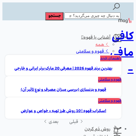
کافی
آشنایی با قهوه
همه
مافی
قهوه و سلامتی
راهنمای خرید
-
بهترین برند قهوه 2026 | معرفی 20 مارک برتر ایرانی و خارجی
قهوه و سلامتی
قهوه و بدنسازی (بررسی میزان مصرف و نوع تاثیر آن)
قهوه و سلامتی
اسکراب قهوه | 10 روش طرز تهیه + خواص و عوارض
قبلی
بعدی
روش دَم کردن