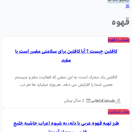
آرشیو تگ ها
قهوه
آشنایی با قهوه
کافئین چیست ؟ آیا کافئین برای سلامتی مضرر است یا
مفید
کافئین یک محرک است، به این معنی که فعالیت مغز و سیستم
عصبی شما را افزایش می دهد. هر روزه میلیارد ها نفر در…
2 سال پیش
علیرضا فراهانی
روش دَم کردن
طرز تهیه قهوه عربی با دله، به شیوه اعراب حاشیه خلیج