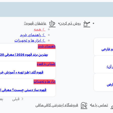
روش دَم کردن
عاشقان قهوه
همه
راهنمای خرید
ابزار ها و تجهیزات
راهنمای خرید
بهترین برند قهوه 2026 | معرفی 20 مارک برتر ایرانی و خارجی
آشنایی با قهوه
 آن)
قهوه گلد (طرز تهیه + آموزش خر
ابزار ها و تجهیزات
قهوه ساز دستی چیست؟ معرفی انوا
قبلی
بع
تماس با ما
فروشگاه اینترنتی کافی‌مافی