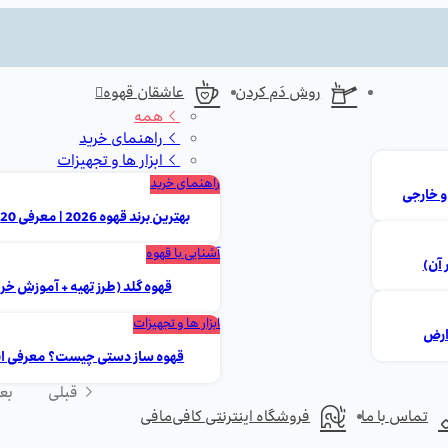
روش دَم کردن
عاشقان قهوه
همه
راهنمای خرید
ابزار ها و تجهیزات
راهنمای خرید
بهترین برند قهوه 2026 | معرفی 20 مارک برتر ایرانی و خارجی
آشنایی با قهوه
 آن)
قهوه گلد (طرز تهیه + آموزش خر
ابزار ها و تجهیزات
قهوه ساز دستی چیست؟ معرفی انوا
قبلی
بع
تماس با ما
فروشگاه اینترنتی کافی‌مافی