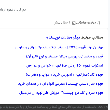
دم کردن قهوه از ر
7 سال پیش
مرضیه فراهانی
مطالب مرتبط
دیگر مقالات نویسنده
بهترین برند قهوه 2026 | معرفی 20 مارک برتر ایرانی و خارجی
قهوه و بدنسازی (بررسی میزان مصرف و نوع تاثیر آن)
اسکراب قهوه | 10 روش طرز تهیه + خواص و عوارض
قهوه گلد (طرز تهیه + آموزش خرید + فواید و مضرات)
قهوه ساز دستی چیست؟ معرفی انواع آن + راهنمای خرید
قهوه سرد یا کلد برو چیست؟ آموزش طرز تهیه آن در منزل
© 2026 -.استفاده از مطالب کافی مافی فقط برای مقاصد غیرتجاری و با ذکر منبع بلامانع است. کلیه حقوق این سایت متعلق به برند کافی مافی می‌باشد. «طراحی شده با عشق برای شما دوست داران قهوه »