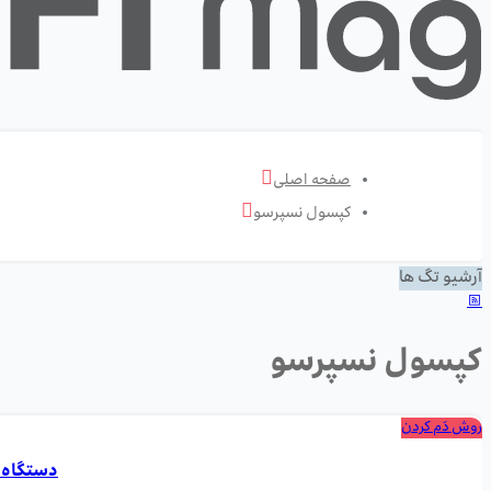
صفحه اصلی
کپسول نسپرسو
آرشیو تگ ها
کپسول نسپرسو
روش دَم کردن
دستگاه ن