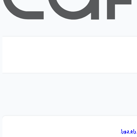
اه دور!