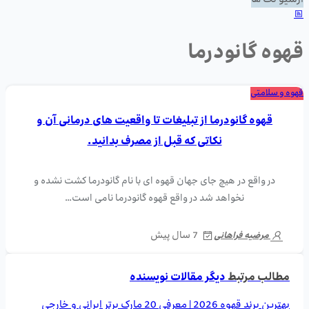
آرشیو تگ ها
قهوه گانودرما
قهوه و سلامتی
قهوه گانودرما از تبلیغات تا واقعیت های درمانی آن و
نکاتی که قبل از مصرف بدانید.
در واقع در هیچ جای جهان قهوه ای با نام گانودرما کشت نشده و
نخواهد شد در واقع قهوه گانودرما نامی است…
7 سال پیش
مرضیه فراهانی
مطالب مرتبط
دیگر مقالات نویسنده
بهترین برند قهوه 2026 | معرفی 20 مارک برتر ایرانی و خارجی