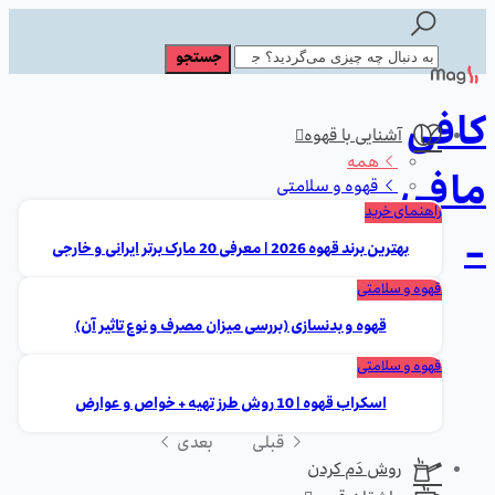
کافی
آشنایی با قهوه
همه
مافی
قهوه و سلامتی
راهنمای خرید
-
بهترین برند قهوه 2026 | معرفی 20 مارک برتر ایرانی و خارجی
قهوه و سلامتی
قهوه و بدنسازی (بررسی میزان مصرف و نوع تاثیر آن)
قهوه و سلامتی
اسکراب قهوه | 10 روش طرز تهیه + خواص و عوارض
قبلی
بعدی
روش دَم کردن