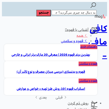
کافی
آشنایی با قهوه
همه
مافی
قهوه و سلامتی
راهنمای خرید
-
بهترین برند قهوه 2026 | معرفی 20 مارک برتر ایرانی و خارجی
قهوه و سلامتی
قهوه و بدنسازی (بررسی میزان مصرف و نوع تاثیر آن)
قهوه و سلامتی
اسکراب قهوه | 10 روش طرز تهیه + خواص و عوارض
قبلی
بعدی
روش دَم کردن