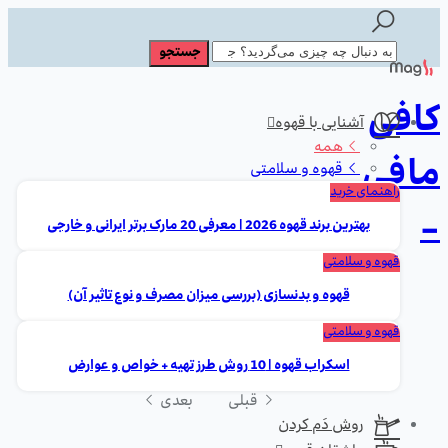
کافی
آشنایی با قهوه
همه
مافی
قهوه و سلامتی
راهنمای خرید
-
بهترین برند قهوه 2026 | معرفی 20 مارک برتر ایرانی و خارجی
قهوه و سلامتی
قهوه و بدنسازی (بررسی میزان مصرف و نوع تاثیر آن)
قهوه و سلامتی
اسکراب قهوه | 10 روش طرز تهیه + خواص و عوارض
قبلی
بعدی
روش دَم کردن