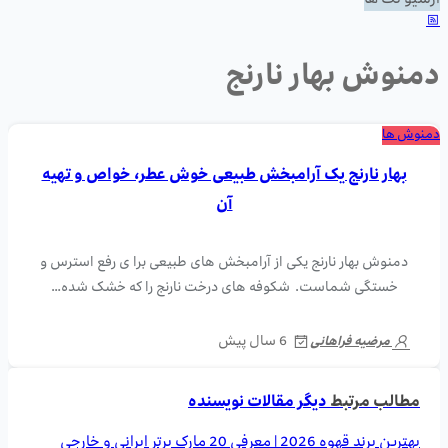
آرشیو تگ ها
دمنوش بهار نارنج
دمنوش ها
بهار نارنج یک آرامبخش طبیعی خوش عطر، خواص و تهیه
آن
دمنوش بهار نارنج یکی از آرامبخش های طبیعی برا ی رفع استرس و
خستگی شماست. شکوفه های درخت نارنج را که خشک شده…
6 سال پیش
مرضیه فراهانی
مطالب مرتبط
دیگر مقالات نویسنده
بهترین برند قهوه 2026 | معرفی 20 مارک برتر ایرانی و خارجی