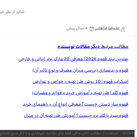
شاید از نظر خی
4 سال پیش
علیرضا فراهانی
مطالب مرتبط
دیگر مقالات نویسنده
بهترین برند قهوه 2026 | معرفی 20 مارک برتر ایرانی و خارجی
قهوه و بدنسازی (بررسی میزان مصرف و نوع تاثیر آن)
اسکراب قهوه | 10 روش طرز تهیه + خواص و عوارض
قهوه گلد (طرز تهیه + آموزش خرید + فواید و مضرات)
قهوه ساز دستی چیست؟ معرفی انواع آن + راهنمای خرید
قهوه سرد یا کلد برو چیست؟ آموزش طرز تهیه آن در منزل
© 2026 -.استفاده از مطالب کافی مافی فقط برای مقاصد غیرتجاری و با ذکر منبع بلامانع است. کلیه حقوق این سایت متعلق به برند کافی مافی می‌باشد. «طراحی شده با عشق برای شما دوست داران قهوه »