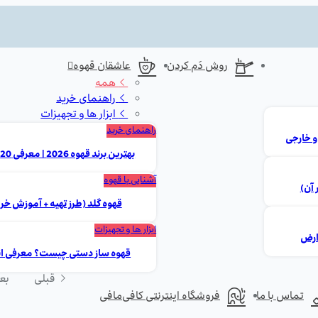
روش دَم کردن
عاشقان قهوه
همه
راهنمای خرید
ابزار ها و تجهیزات
راهنمای خرید
بهترین برند قهوه 2026 | معرفی 20 مارک برتر ایرانی و خارجی
آشنایی با قهوه
 آن)
قهوه گلد (طرز تهیه + آموزش خر
ابزار ها و تجهیزات
قهوه ساز دستی چیست؟ معرفی انوا
قبلی
بع
تماس با ما
فروشگاه اینترنتی کافی‌مافی