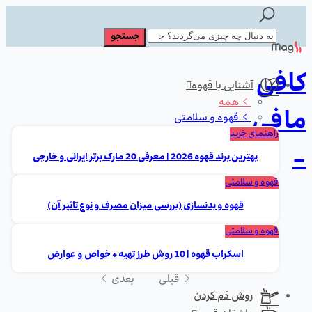
کافی
آشنایی با قهوه
همه
مافی
قهوه و سلامتی
راهنمای خرید
-
بهترین برند قهوه 2026 | معرفی 20 مارک برتر ایرانی و خارجی
قهوه و سلامتی
قهوه و بدنسازی (بررسی میزان مصرف و نوع تاثیر آن)
قهوه و سلامتی
اسکراب قهوه | 10 روش طرز تهیه + خواص و عوارض
قبلی
بعدی
روش دَم کردن