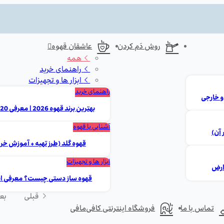
روش دَم کردن
عاشقان قهوه
همه
راهنمای خرید
ابزار ها و تجهیزات
راهنمای خرید
بهترین برند قهوه 2026 | معرفی 20 مارک برتر ایرانی و خارجی
آشنایی با قهوه
 آن)
قهوه گلد (طرز تهیه + آموزش خر
ابزار ها و تجهیزات
قهوه ساز دستی چیست؟ معرفی انوا
قبلی
بع
تماس با ما
فروشگاه اینترنتی کافی‌مافی