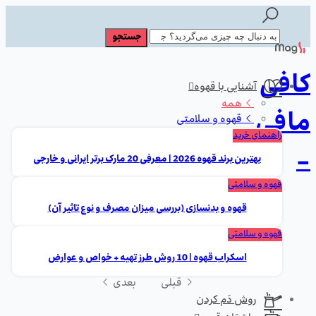
کافی
آشنایی با قهوه
همه
مافی
قهوه و سلامتی
راهنمای خرید
-
بهترین برند قهوه 2026 | معرفی 20 مارک برتر ایرانی و خارجی
قهوه و سلامتی
قهوه و بدنسازی (بررسی میزان مصرف و نوع تاثیر آن)
قهوه و سلامتی
اسکراب قهوه | 10 روش طرز تهیه + خواص و عوارض
قبلی
بعدی
روش دَم کردن