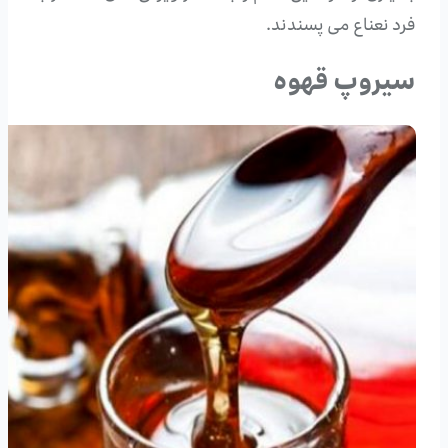
فرد نعناع می‌ پسندند.
سیروپ قهوه