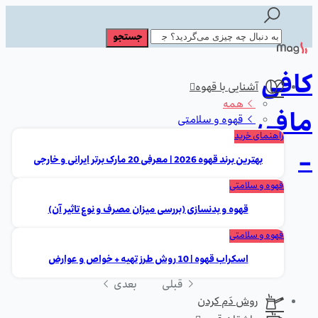
کافی
آشنایی با قهوه
همه
مافی
قهوه و سلامتی
راهنمای خرید
-
بهترین برند قهوه 2026 | معرفی 20 مارک برتر ایرانی و خارجی
قهوه و سلامتی
قهوه و بدنسازی (بررسی میزان مصرف و نوع تاثیر آن)
قهوه و سلامتی
اسکراب قهوه | 10 روش طرز تهیه + خواص و عوارض
قبلی
بعدی
روش دَم کردن