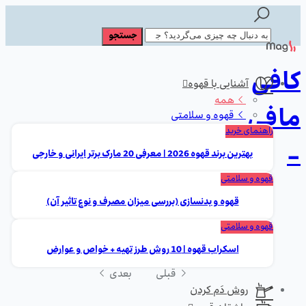
کافی
آشنایی با قهوه
همه
مافی
قهوه و سلامتی
راهنمای خرید
-
بهترین برند قهوه 2026 | معرفی 20 مارک برتر ایرانی و خارجی
قهوه و سلامتی
قهوه و بدنسازی (بررسی میزان مصرف و نوع تاثیر آن)
قهوه و سلامتی
اسکراب قهوه | 10 روش طرز تهیه + خواص و عوارض
قبلی
بعدی
روش دَم کردن