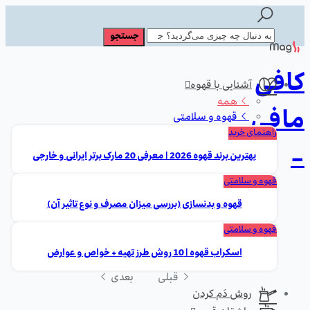
کافی
آشنایی با قهوه
همه
مافی
قهوه و سلامتی
راهنمای خرید
-
بهترین برند قهوه 2026 | معرفی 20 مارک برتر ایرانی و خارجی
قهوه و سلامتی
قهوه و بدنسازی (بررسی میزان مصرف و نوع تاثیر آن)
قهوه و سلامتی
اسکراب قهوه | 10 روش طرز تهیه + خواص و عوارض
قبلی
بعدی
روش دَم کردن