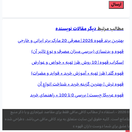
مطالب مرتبط
دیگر مقالات نویسنده
بهترین برند قهوه 2026 | معرفی 20 مارک برتر ایرانی و خارجی
قهوه و بدنسازی (بررسی میزان مصرف و نوع تاثیر آن)
اسکراب قهوه | 10 روش طرز تهیه + خواص و عوارض
قهوه گلد (طرز تهیه + آموزش خرید + فواید و مضرات)
قهوه ترش | بهترین گزینه خرید + شناخت انواع آن
قهوه عربیکا چیست | بررسی 0 تا 100 + راهنمای خرید
© 2026 -.استفاده از مطالب کافی مافی فقط برای مقاصد غیرتجاری و با ذکر منبع
بلامانع است. کلیه حقوق این سایت متعلق به برند کافی مافی می‌باشد. «طراحی شده
با عشق برای شما دوست داران قهوه »