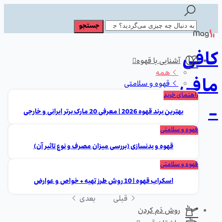
کافی
آشنایی با قهوه
همه
مافی
قهوه و سلامتی
راهنمای خرید
-
بهترین برند قهوه 2026 | معرفی 20 مارک برتر ایرانی و خارجی
قهوه و سلامتی
قهوه و بدنسازی (بررسی میزان مصرف و نوع تاثیر آن)
قهوه و سلامتی
اسکراب قهوه | 10 روش طرز تهیه + خواص و عوارض
قبلی
بعدی
روش دَم کردن