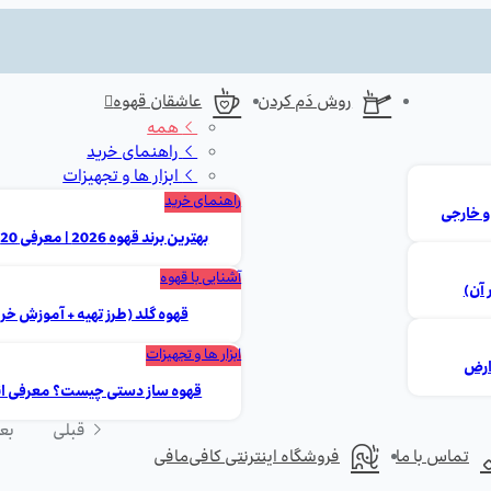
روش دَم کردن
عاشقان قهوه
همه
راهنمای خرید
ابزار ها و تجهیزات
راهنمای خرید
بهترین برند قهوه 2026 | معرفی 20 مارک برتر ایرانی و خارجی
آشنایی با قهوه
 آن)
قهوه گلد (طرز تهیه + آموزش خر
ابزار ها و تجهیزات
قهوه ساز دستی چیست؟ معرفی انوا
قبلی
بع
تماس با ما
فروشگاه اینترنتی کافی‌مافی