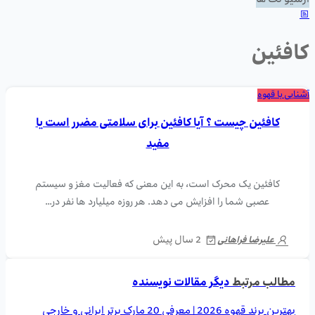
آرشیو تگ ها
کافئین
آشنایی با قهوه
کافئین چیست ؟ آیا کافئین برای سلامتی مضرر است یا
مفید
کافئین یک محرک است، به این معنی که فعالیت مغز و سیستم
عصبی شما را افزایش می دهد. هر روزه میلیارد ها نفر در…
2 سال پیش
علیرضا فراهانی
مطالب مرتبط
دیگر مقالات نویسنده
بهترین برند قهوه 2026 | معرفی 20 مارک برتر ایرانی و خارجی