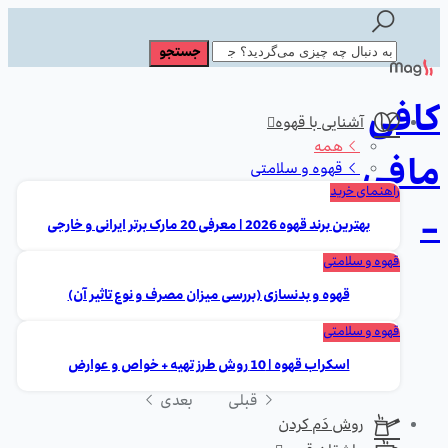
کافی
آشنایی با قهوه
همه
مافی
قهوه و سلامتی
راهنمای خرید
-
بهترین برند قهوه 2026 | معرفی 20 مارک برتر ایرانی و خارجی
قهوه و سلامتی
قهوه و بدنسازی (بررسی میزان مصرف و نوع تاثیر آن)
قهوه و سلامتی
اسکراب قهوه | 10 روش طرز تهیه + خواص و عوارض
قبلی
بعدی
روش دَم کردن